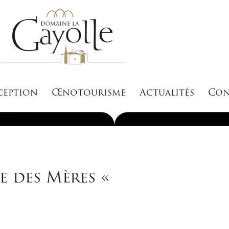
ception
Œnotourisme
Actualités
Con
te des Mères «