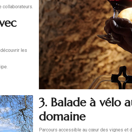
e collaborateurs.
vec
 découvrir les
ipe.
3. Balade à vélo 
domaine
Parcours accessible au cœur des vignes et de