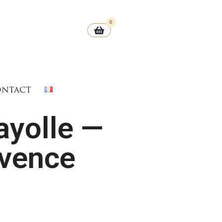
0
ntact
ayolle —
ovence